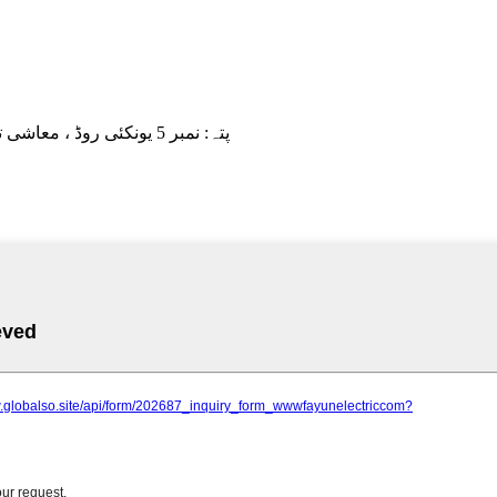
پتہ:
نمبر 5 یونکئی روڈ ، معاشی ترقی کا زون ، لقوان ڈسٹرک ، شیجیہجوانگ سٹی ، ہیبی ، چین