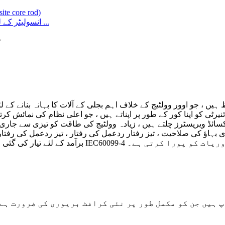
انسولیٹر کے لئے ایف آر پی / ای سی آر / ایپوسی فائبر گلاس راڈ (جامع ...
ا
یں ، جو اوور وولٹیج کے خلاف اہم بجلی کے آلات کا بہانہ بنانے کے 
رٹی کو اپنا کور کے طور پر اپناتے ہیں ، جو اعلی نظام کی نمائش ک
ئڈ ویریسٹرز چلتے ہیں ، زیادہ وولٹیج کی طاقت کو تیزی سے جاری 
ڑی بہاؤ کی صلاحیت ، تیز رفتار ردعمل کی رفتار ، تیز ردعمل کی ر
تیار کی گئی ہیں۔ گرفتار کرنے والوں کی خوشبو معیاری IEC60099-4 کی ضروریات کو پورا کرتی ہے۔