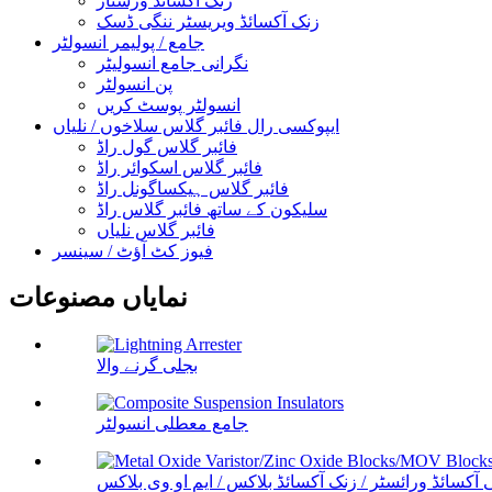
زنک آکسائڈ ورسٹار
زنک آکسائڈ ویریسٹر ننگی ڈسک
جامع / پولیمر انسولٹر
نگرانی جامع انسولیٹر
پن انسولٹر
انسولٹر پوسٹ کریں
ایپوکسی رال فائبر گلاس سلاخوں / نلیاں
فائبر گلاس گول راڈ
فائبر گلاس اسکوائر راڈ
فائبر گلاس ہیکساگونل راڈ
سلیکون کے ساتھ فائبر گلاس راڈ
فائبر گلاس نلیاں
فیوز کٹ آؤٹ / سینسر
نمایاں مصنوعات
بجلی گرنے والا
جامع معطلی انسولٹر