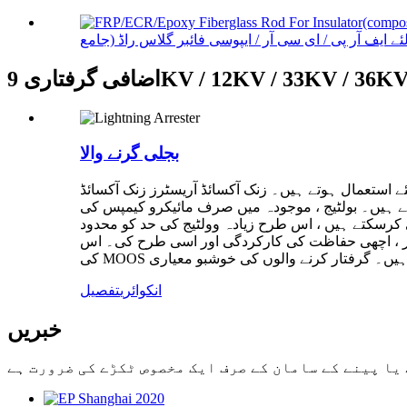
ضافی گرفتاری 9KV / 12KV / 33KV / 36KV
بجلی گرنے والا
لئے استعمال ہوتے ہیں۔ زنک آکسائڈ آریسٹرز زنک آکسائڈ
رتے ہیں۔ بولٹیج ، موجودہ میں صرف مائیکرو کیمپس کی
کرسکتے ہیں ، اس طرح زیادہ وولٹیج کی حد کو محدود
فتار ، اچھی حفاظت کی کارکردگی اور اسی طرح کی۔ اس
انکوائری
تفصیل
خبریں