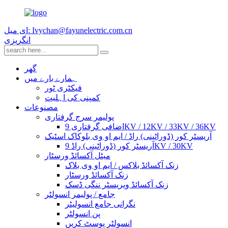
ای میل: Ivychan@fayunelectric.com.cn
انگریزی
گھر
ہمارے بارے میں
فیکٹری ٹور
کمپنی کی اہلیت
مصنوعات
پولیمر سرج گرفتاری
اضافی گرفتاری 9KV / 12KV / 33KV / 36KV
آریسٹر کور (ڈوراٹینی) راڈ / ایم او وی بلوکاک اسٹیک
آریسٹر کور (ڈوراٹینی) راڈ 9KV / 30KV
میٹل آکسائڈ ورسٹار
زنک آکسائڈ بلاکس / ایم او وی بلاک
زنک آکسائڈ ورسٹار
زنک آکسائڈ ویریسٹر ننگی ڈسک
جامع / پولیمر انسولٹر
نگرانی جامع انسولیٹر
پن انسولٹر
انسولٹر پوسٹ کریں