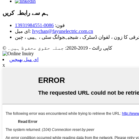
ہم سے رابطہ کریں
فون:
0086-13931984551
Ivychan@fayunelectric.com.cn
ای میل:
© کاپی رائٹ - 2019-2020: جملہ حقوق محفوظ ہیں۔
ای میل بھیجیں
x