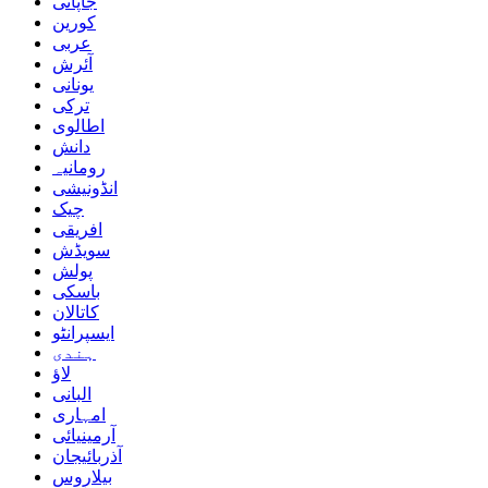
جاپانی
کورین
عربی
آئرش
یونانی
ترکی
اطالوی
دانش
رومانیہ
انڈونیشی
چیک
افریقی
سویڈش
پولش
باسکی
کاتالان
ایسپرانٹو
ہندی
لاؤ
البانی
امہاری
آرمینیائی
آذربائیجان
بیلاروس