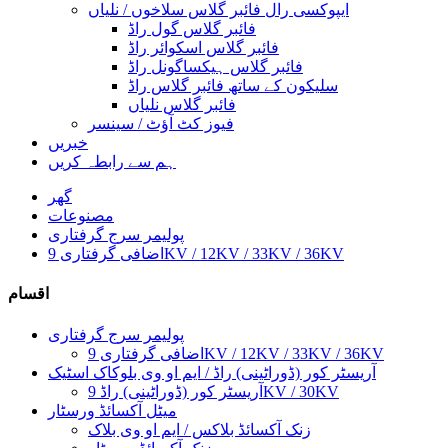
ایپوکسی رال فائبر گلاس سلاخوں / نلیاں
فائبر گلاس گول راڈ
فائبر گلاس اسکوائر راڈ
فائبر گلاس ہیکساگونل راڈ
سلیکون کے ساتھ فائبر گلاس راڈ
فائبر گلاس نلیاں
فیوز کٹ آؤٹ / سینسر
خبریں
ہم سے رابطہ کریں
گھر
مصنوعات
پولیمر سرج گرفتاری
اضافی گرفتاری 9KV / 12KV / 33KV / 36KV
اقسام
پولیمر سرج گرفتاری
اضافی گرفتاری 9KV / 12KV / 33KV / 36KV
آریسٹر کور (ڈوراٹینی) راڈ / ایم او وی بلوکاک اسٹیک
آریسٹر کور (ڈوراٹینی) راڈ 9KV / 30KV
میٹل آکسائڈ ورسٹار
زنک آکسائڈ بلاکس / ایم او وی بلاک