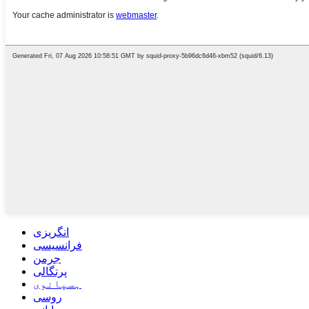
انگریزی
فرانسیسی
جرمن
پرتگالی
ہسپانوی
روسی