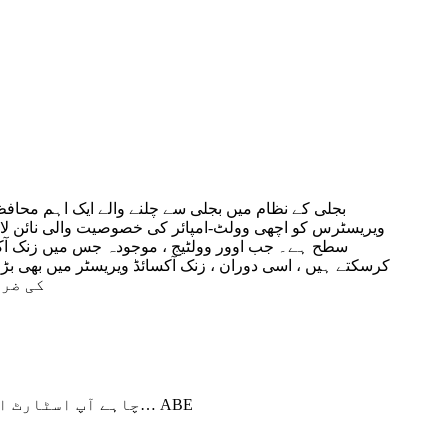
بجلی کے نظام میں بجلی سے چلنے والے ایک اہم محافظ ہ
ویریسٹرس کو اچھی وولٹ-امپائر کی خصوصیت والی نائن لائنی
سطح ہے۔ جب اوور وولٹیج ، موجودہ جس میں زنک آکسا
کرسکتے ہیں ، اسی دوران ، زنک آکسائڈ ویریسٹر میں بھی ب
کی MOOS برآمد کے لئے 
چاہے آپ اسٹارٹ اپ ہیں جن کو مکمل طور پر نئی کرافٹ بریوری کی ضرورت ہے یا پینے کے سامان کے صرف ایک مخصوص ٹکڑے کی ضرورت ہے… ABE